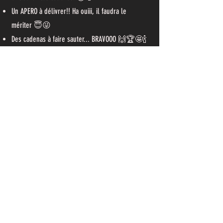
Un APERO à délivrer!! Ha ouiii, il faudra le
mériter 😇😜
Des cadenas à faire sauter... BRAVOOO 🙌🏆🤩🍾
DEGUSTEZ!
Nombre de sacs limité, pensez à réserver!
Une balade animée pour terminer en
beauté! 🥳