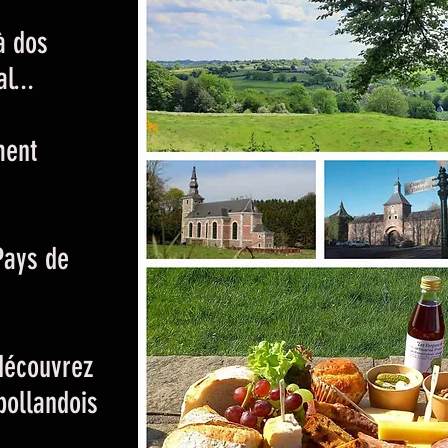
à dos
l...
ment
Pays de
découvrez
bollandois