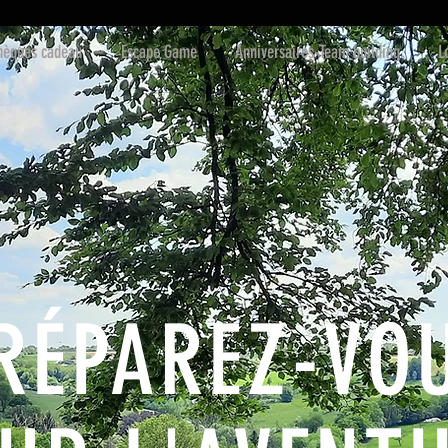
chèques cadeau
Escape Game
Anniversaires-Team building
L
RÉPAREZ-VO