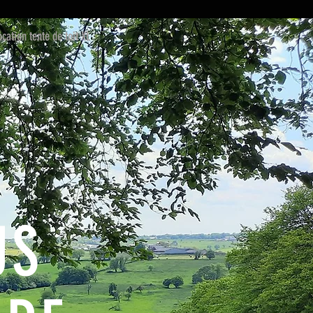
ocation tente de toit XL
US