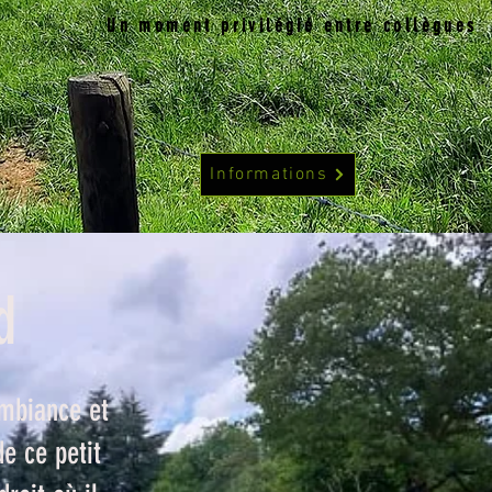
Un moment privilégié entre collègues
Informations
d
mbiance et
de ce petit