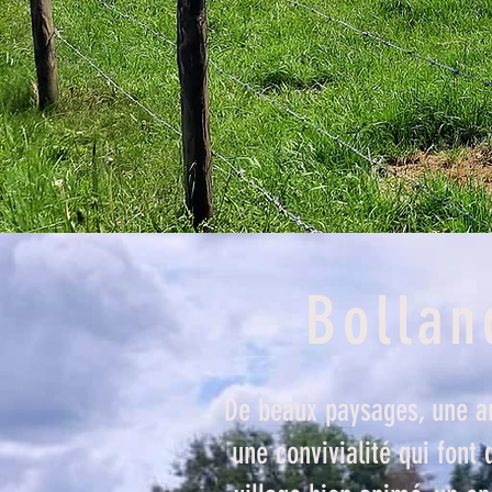
Bollan
De beaux paysages, une a
une convivialité qui font 