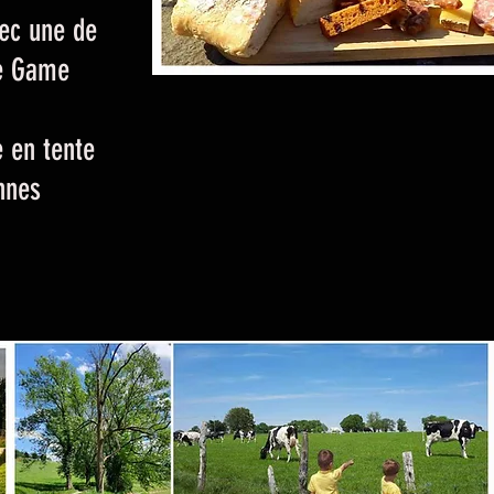
ec une de
pe Game
e en tente
nnes